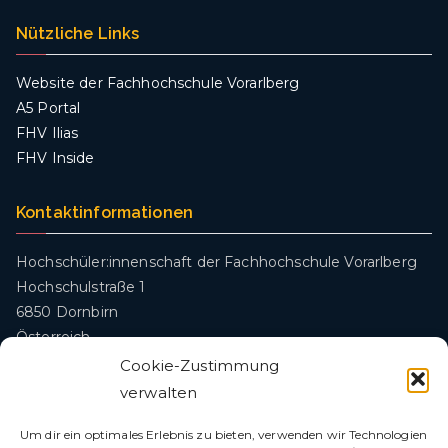
Nützliche Links
Website der Fachhochschule Vorarlberg
A5 Portal
FHV Ilias
FHV Inside
Kontaktinformationen
Hochschüler:innenschaft der Fachhochschule Vorarlberg
Hochschulstraße 1
6850 Dornbirn
Österreich
Cookie-Zustimmung
oeh@fhv.at
verwalten
Um dir ein optimales Erlebnis zu bieten, verwenden wir Technologien