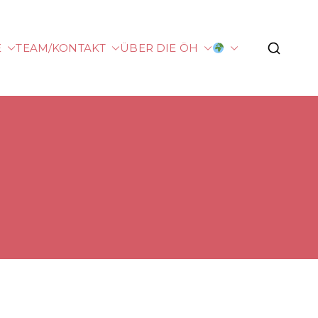
E
TEAM/KONTAKT
ÜBER DIE ÖH
rg