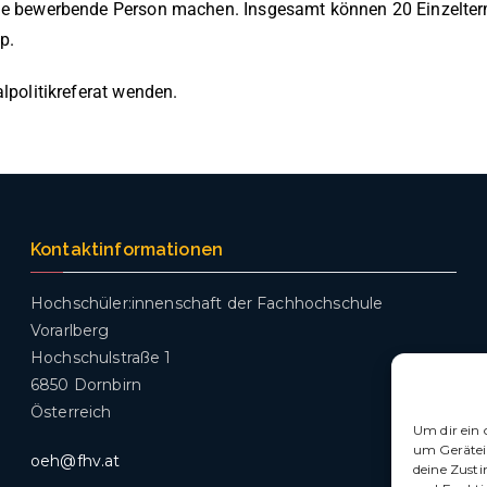
 die bewerbende Person machen. Insgesamt können 20 Einzelt
p.
lpolitikreferat wenden.
Kontaktinformationen
Hochschüler:innenschaft der Fachhochschule
Vorarlberg
Hochschulstraße 1
6850 Dornbirn
Österreich
Um dir ein 
um Gerätei
oeh@fhv.at
deine Zust