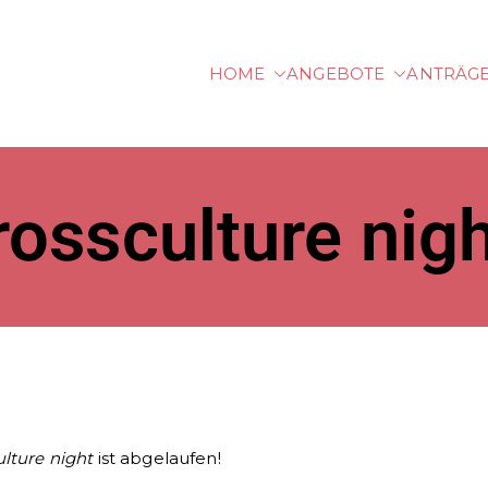
HOME
ANGEBOTE
ANTRÄG
hhochschule Vorarlbe
ossculture nig
ulture night
ist abgelaufen!