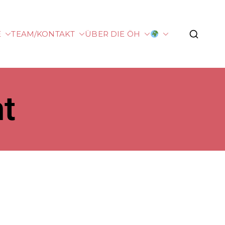
E
TEAM/KONTAKT
ÜBER DIE ÖH
rg
ht