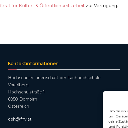
ferat für Kultur- & Öffentlichkeitsarbeit
zur Verfügung.
Kontaktinformationen
Hochschüler:innenschaft der Fachhochschule
Vorarlberg
Hochschulstraße 1
6850 Dornbirn
Österreich
Um dir ein 
um Gerätei
oeh@fhv.at
deine Zust
und Funkti