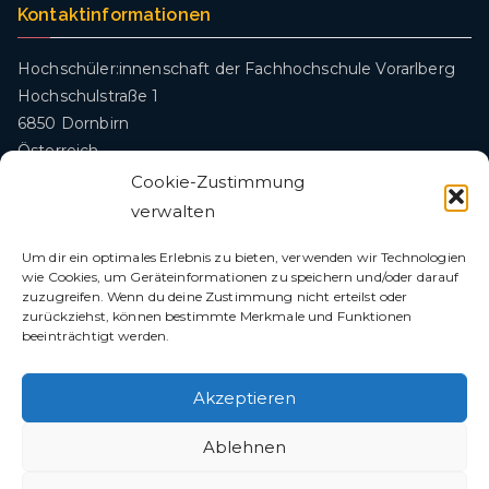
Kontaktinformationen
Hochschüler:innenschaft der Fachhochschule Vorarlberg
Hochschulstraße 1
6850 Dornbirn
Österreich
Cookie-Zustimmung
oeh@fhv.at
verwalten
Um dir ein optimales Erlebnis zu bieten, verwenden wir Technologien
wie Cookies, um Geräteinformationen zu speichern und/oder darauf
Rechtliches
zuzugreifen. Wenn du deine Zustimmung nicht erteilst oder
zurückziehst, können bestimmte Merkmale und Funktionen
Datenschutzerklärung
beeinträchtigt werden.
Impressum
Informationsfreiheitsgesetz (IFG)
Akzeptieren
Ablehnen