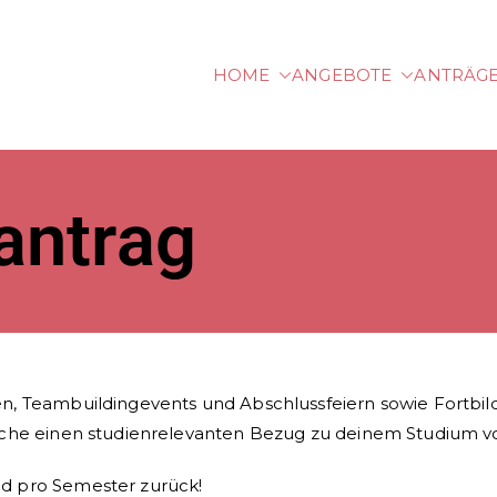
HOME
ANGEBOTE
ANTRÄG
hhochschule Vorarlbe
antrag
en, Teambuildingevents und Abschlussfeiern sowie Fortbi
welche einen studienrelevanten Bezug zu deinem Studium v
nd pro Semester zurück!