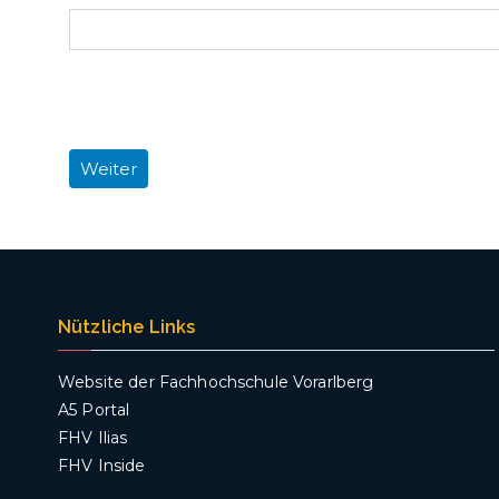
Nützliche Links
Website der Fachhochschule Vorarlberg
A5 Portal
FHV Ilias
FHV Inside