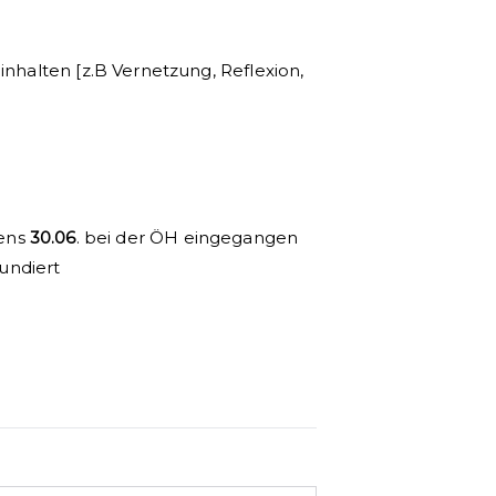
nhalten [z.B Vernetzung, Reflexion,
tens
30.06
. bei der ÖH eingegangen
undiert