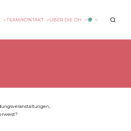
E
TEAM/KONTAKT
ÜBER DIE ÖH
rg
ldungsveranstaltungen,
orweist?