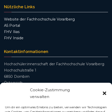
Nützliche Links
Website der Fachhochschule Vorarlberg
A5 Portal
FHV Ilias
FHV Inside
Kontaktinformationen
Hochschüler:innenschaft der Fachhochschule Vorarlberg
Hochschulstraße 1
6850 Dornbirn
Österreich
Cookie-Zustimmung
oeh@fhv.at
verwalten
Um dir ein optimales Erlebnis zu bieten, verwenden wir Technologien
wie Cookies, um Geräteinformationen zu speichern und/oder darauf