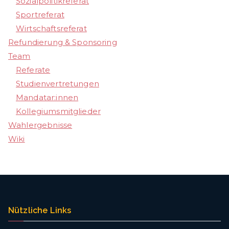
Sozialpolitikreferat
Sportreferat
Wirtschaftsreferat
Refundierung & Sponsoring
Team
Referate
Studienvertretungen
Mandatar:innen
Kollegiumsmitglieder
Wahlergebnisse
Wiki
Nützliche Links