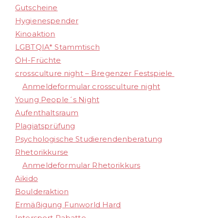
Gutscheine
Hygienespender
Kinoaktion
LGBTQIA* Stammtisch
ÖH-Früchte
crossculture night – Bregenzer Festspiele
Anmeldeformular crossculture night
Young People´s Night
Aufenthaltsraum
Plagiatsprüfung
Psychologische Studierendenberatung
Rhetorikkurse
Anmeldeformular Rhetorikkurs
Aikido
Boulderaktion​
Ermäßigung Funworld Hard
Intersport Rabatte